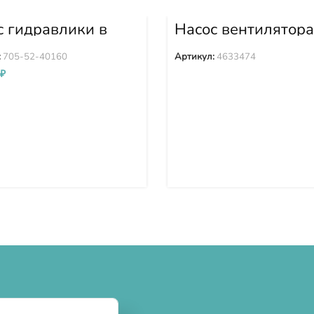
с гидравлики в
Насос вентилятора
е D155A-3 D155A-
Hitachi 4633474
5-52-40160
:
705-52-40160
Артикул:
4633474
₽