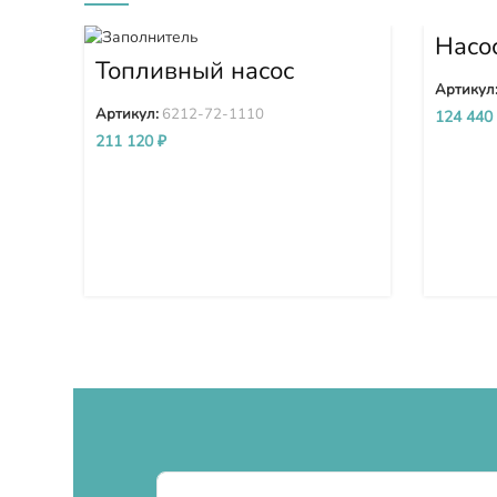
Насо
сбор
Топливный насос
5 70
высокого давления
Артикул
(ТНВД) Komatsu
Артикул:
6212-72-1110
124 440
SDA6D140E-2 D275A-
211 120
₽
5D 6212-72-1110