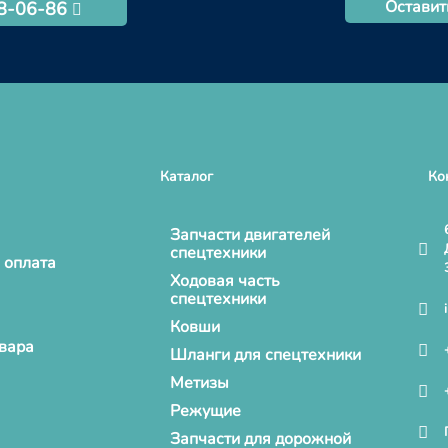
Оставит
68-06-86
Каталог
Ко
Запчасти двигателей
спецтехники
 оплата
Ходовая часть
спецтехники
Ковши
овара
Шланги для спецтехники
Метизы
Режущие
Запчасти для дорожной