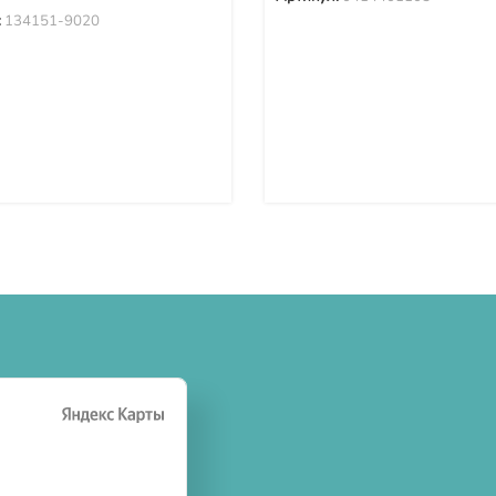
:
134151-9020