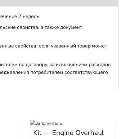
течение 2 недель;
ьские свойства, а также документ,
енные свойства, если указанный товар может
бителем по договору, за исключением расходов
 предъявления потребителем соответствующего
Кат
по
Kit — Engine Overhaul
43
OH3802630
Арти