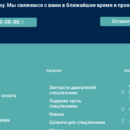
ку. Мы свяжемся с вами в ближайшее время и про
Оставит
68-06-86
Каталог
Ко
Запчасти двигателей
спецтехники
 оплата
Ходовая часть
спецтехники
Ковши
овара
Шланги для спецтехники