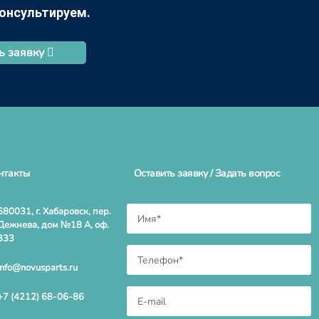
консультируем.
ь заявку
нтакты
Оставить заявку / Задать вопрос
680031, г. Хабаровск, пер.
Дежнева, дом №18 А, оф.
333
info@novusparts.ru
+7 (4212) 68-06-86