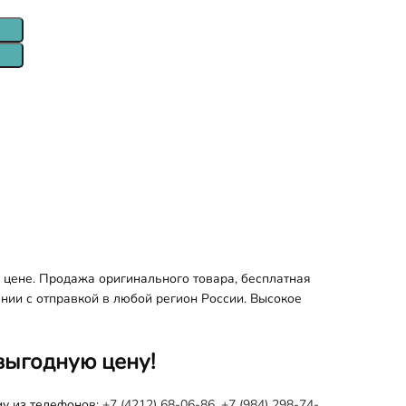
 цене. Продажа оригинального товара, бесплатная
ании с отправкой в любой регион России. Высокое
выгодную цену!
му из телефонов:
+7 (4212) 68-06-86
,
+7 (984) 298-74-