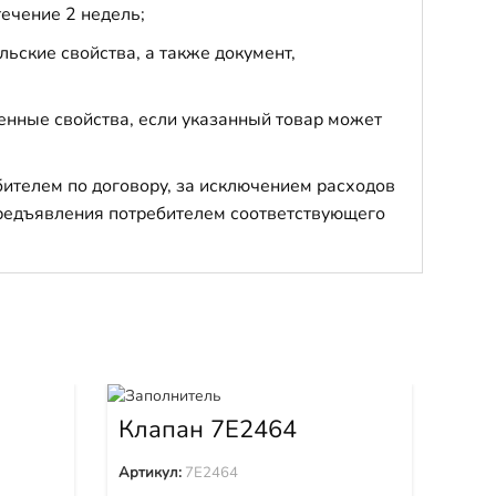
течение 2 недель;
ьские свойства, а также документ,
енные свойства, если указанный товар может
бителем по договору, за исключением расходов
 предъявления потребителем соответствующего
Клапан 7E2464
Инж
38
Артикул:
7E2464
Арти