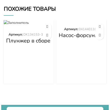
ПОХОЖИЕ ТОВАРЫ
Артикул:
0414401105
Насос-форсунка
Артикул:
DK134153-3520
0414401105
Плунжер в сборе
DK134153-3520