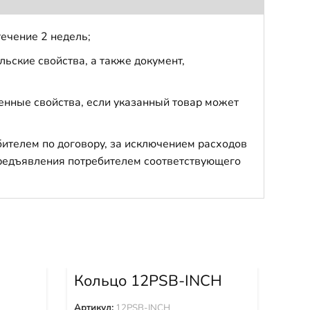
течение 2 недель;
ьские свойства, а также документ,
енные свойства, если указанный товар может
бителем по договору, за исключением расходов
 предъявления потребителем соответствующего
Кольцо 12PSB-INCH
Ко
Артикул:
12PSB-INCH
Арти