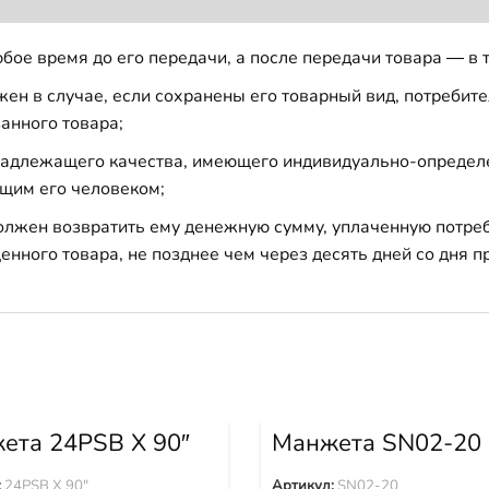
бое время до его передачи, а после передачи товара — в 
н в случае, если сохранены его товарный вид, потребител
анного товара;
 надлежащего качества, имеющего индивидуально-определ
щим его человеком;
должен возвратить ему денежную сумму, уплаченную потре
енного товара, не позднее чем через десять дней со дня
ета 24PSB X 90″
Манжета SN02-20
:
24PSB X 90"
Артикул:
SN02-20