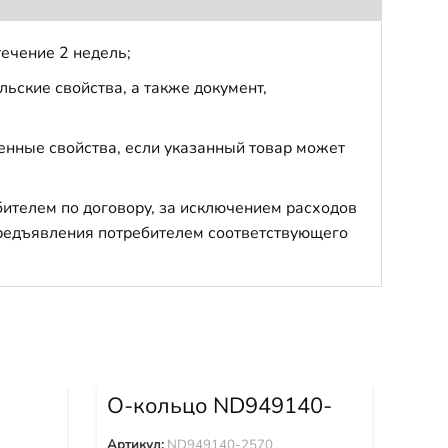
течение 2 недель;
ьские свойства, а также документ,
енные свойства, если указанный товар может
бителем по договору, за исключением расходов
 предъявления потребителем соответствующего
О-кольцо ND949140-
2570
в
Пл
0
Артикул:
ND949140-2570