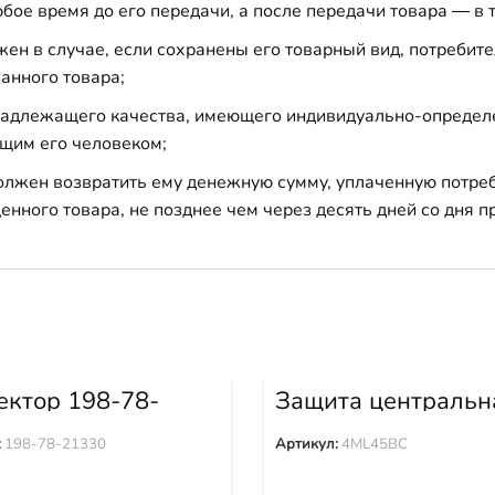
бое время до его передачи, а после передачи товара — в 
н в случае, если сохранены его товарный вид, потребител
анного товара;
 надлежащего качества, имеющего индивидуально-определ
щим его человеком;
должен возвратить ему денежную сумму, уплаченную потре
енного товара, не позднее чем через десять дней со дня
ектор 198-78-
Защита центральн
0
4ML45BC
:
198-78-21330
Артикул:
4ML45BC