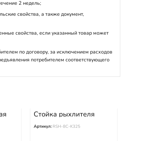
течение 2 недель;
ьские свойства, а также документ,
енные свойства, если указанный товар может
бителем по договору, за исключением расходов
 предъявления потребителем соответствующего
ая
Стойка рыхлителя
Ст
Четра Т35 RSH-8C-
9W
K325
Артикул:
RSH-8C-K325
Арти
53 0