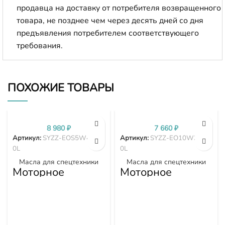
продавца на доставку от потребителя возвращенного
товара, не позднее чем через десять дней со дня
предъявления потребителем соответствующего
требования.
ПОХОЖИЕ ТОВАРЫ
8 980
₽
7 660
₽
Артикул:
SYZZ-EOS5W40-2
Артикул:
SYZZ-EO10W30-2
0L
0L
Масла для спецтехники
Масла для спецтехники
Моторное
Моторное
синтетическое
минеральное
масло EOS5W40,
масло EO10W30,
API CI-4, 20л
API CI-4, 20л