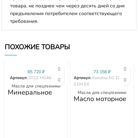
товара, не позднее чем через десять дней со дня
предъявления потребителем соответствующего
требования.
ПОХОЖИЕ ТОВАРЫ
65 720
₽
73 156
₽
Артикул:
SYZZ-HO46-205L
Артикул:
Komatsu EO 10W-3
0 DH EX
Масла для спецтехники
Минеральное
Масла для спецтехники
гидравлическое
Масло моторное
масло Komatsu
Komatsu EO
HO 46 205л
10W-30 DH EX,
200 л