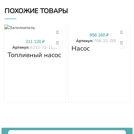
ПОХОЖИЕ ТОВАРЫ
958 160
₽
Артикул:
708-2G-00024
211 120
₽
Насос
Артикул:
6212-72-1110
гидравлики
Топливный насос
PC300-7 PC350-
высокого
7 PC360-7 708-
давления (ТНВД)
2G-00024
Komatsu
SDA6D140E-2
D275A-5D 6212-
72-1110