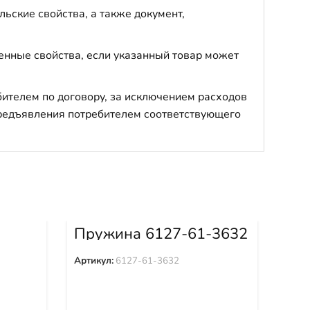
ьские свойства, а также документ,
енные свойства, если указанный товар может
бителем по договору, за исключением расходов
 предъявления потребителем соответствующего
9
Пружина 6127-61-3632
Пр
Артикул:
6127-61-3632
Арти