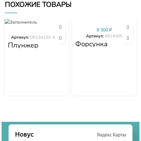
ПОХОЖИЕ ТОВАРЫ
8 300
₽
Артикул:
4914505
Артикул:
DK134130-9320
Форсунка
Плунжер
4914505
DK134130-9320