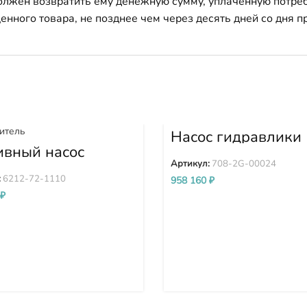
должен возвратить ему денежную сумму, уплаченную потре
енного товара, не позднее чем через десять дней со дня
Насос гидравлики
PC300-7 PC350-7
ивный насос
PC360-7 708-2G-0
кого давления
Артикул:
708-2G-00024
Д) Komatsu
:
6212-72-1110
958 160
₽
D140E-2 D275A-
₽
212-72-1110