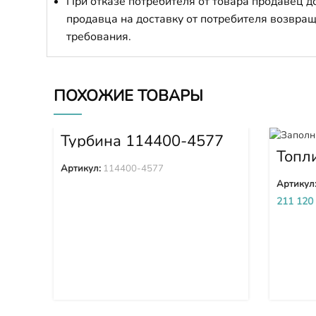
При отказе потребителя от товара продавец 
продавца на доставку от потребителя возвращ
требования.
ПОХОЖИЕ ТОВАРЫ
Турбина 114400-4577
Топл
высо
Артикул:
114400-4577
(ТНВ
Артикул
SDA6
211 120
5D 6