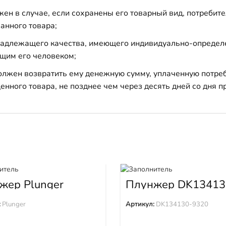
н в случае, если сохранены его товарный вид, потребител
анного товара;
 надлежащего качества, имеющего индивидуально-определ
щим его человеком;
должен возвратить ему денежную сумму, уплаченную потре
енного товара, не позднее чем через десять дней со дня
жер Plunger
Плунжер DK13413
9320
:
Plunger
Артикул:
DK134130-9320