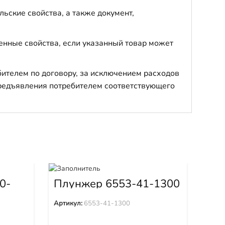
ьские свойства, а также документ,
енные свойства, если указанный товар может
бителем по договору, за исключением расходов
 предъявления потребителем соответствующего
Га
0-
Плунжер 6553-41-1300
Арти
Артикул:
6553-41-1300