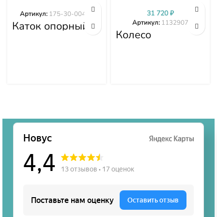
31 720
₽
Артикул:
175-30-00492
Артикул:
1132907
Каток опорный
двубортный 175-
Колесо
30-00492
направляющее
1132907