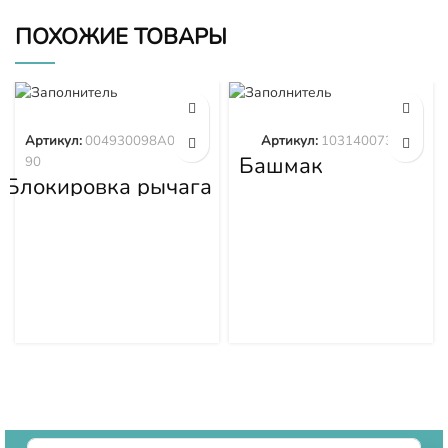
ПОХОЖИЕ ТОВАРЫ
Артикул:
004930098A00014
Артикул:
1031400733
Башмак
90
гусеницы
Блокировка рычага
1031400733
управления
рыхлителя (на
китайском и англий­
ском языках)
004930098A0001490