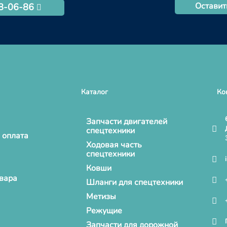
Оставит
68-06-86
Каталог
Ко
Запчасти двигателей
спецтехники
 оплата
Ходовая часть
спецтехники
Ковши
овара
Шланги для спецтехники
Метизы
Режущие
Запчасти для дорожной