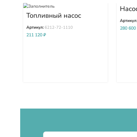
Насо
D375
Топливный насос
D375
высокого давления
Артикул
(ТНВД) Komatsu
Артикул:
6212-72-1110
280 600
SDA6D140E-2 D275A-
211 120
₽
5D 6212-72-1110