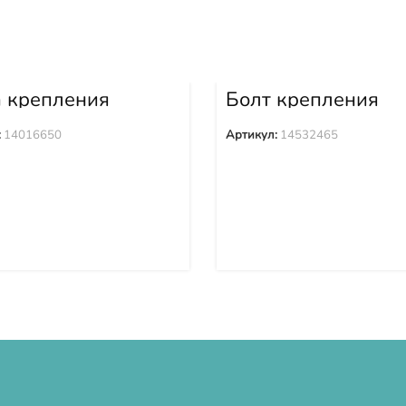
а крепления
Болт крепления
ака 14016650
башмака 1453246
:
14016650
Артикул:
14532465