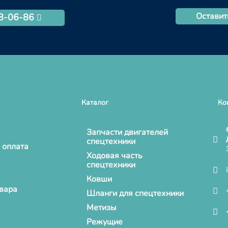
Оставит
68-06-86
Каталог
Ко
Запчасти двигателей
спецтехники
 оплата
Ходовая часть
спецтехники
Ковши
овара
Шланги для спецтехники
Метизы
Режущие