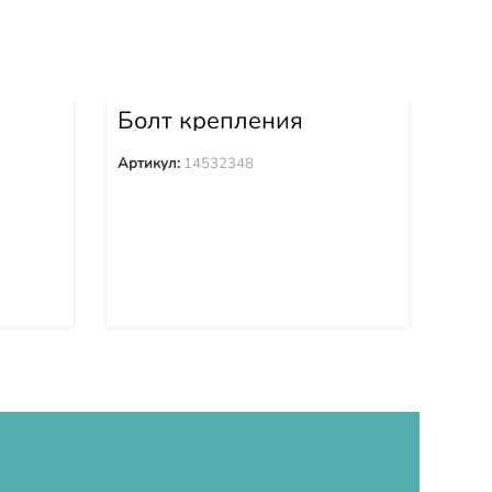
Болт крепления
Бо
5
башмака 14532348
ба
Артикул:
14532348
Арти