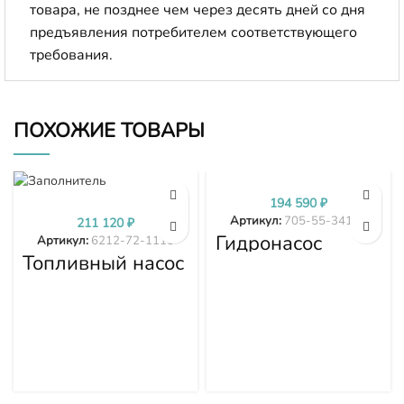
товара, не позднее чем через десять дней со дня
предъявления потребителем соответствующего
требования.
ПОХОЖИЕ ТОВАРЫ
194 590
₽
Артикул:
705-55-34190
211 120
₽
Гидронасос
Артикул:
6212-72-1110
Komatsu WA380-
Топливный насос
3 705-55-34190
высокого
давления (ТНВД)
Komatsu
SDA6D140E-2
D275A-5D 6212-
72-1110