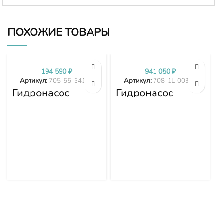
ПОХОЖИЕ ТОВАРЫ
194 590
₽
941 050
₽
Артикул:
705-55-34190
Артикул:
708-1L-00340
Гидронасос
Гидронасос
Komatsu WA380-
основной D275A-
3 705-55-34190
5D 708-1L-00340
7081L00340