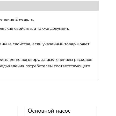
течение 2 недель;
ьские свойства, а также документ,
енные свойства, если указанный товар может
бителем по договору, за исключением расходов
 предъявления потребителем соответствующего
Основной насос
Гид
гидравлики PC300-8
D2