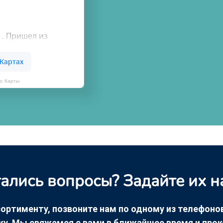
кс Карты
ались вопросы? Задайте их н
ортименту, позвоните нам по одному из телефонов +
ку. Мы свяжемся с вами в ближайшее время и про