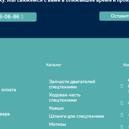
Оставит
68-06-86
Каталог
Ко
Запчасти двигателей
спецтехники
 оплата
Ходовая часть
спецтехники
Ковши
овара
Шланги для спецтехники
Метизы