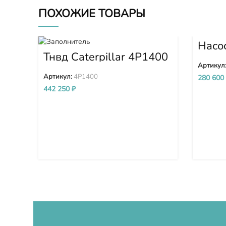
ПОХОЖИЕ ТОВАРЫ
Насо
D375
Тнвд Caterpillar 4P1400
D375
Артикул
Артикул:
4P1400
280 600
442 250
₽