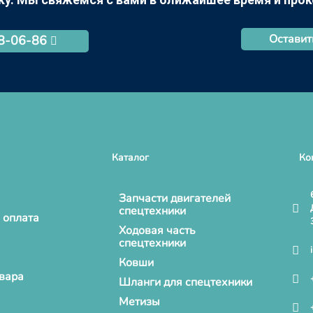
Оставит
68-06-86
Каталог
Ко
Запчасти двигателей
спецтехники
 оплата
Ходовая часть
спецтехники
Ковши
овара
Шланги для спецтехники
Метизы