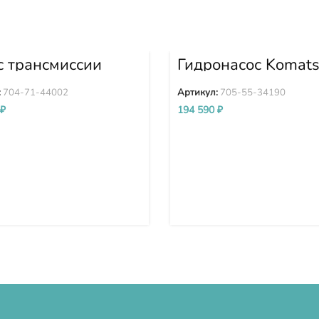
с трансмиссии
Гидронасос Komat
A-1 D375A-2
WA380-3 705-55-
A-3 704-71-44002
:
704-71-44002
Артикул:
705-55-34190
₽
194 590
₽