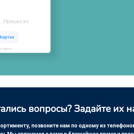
кс Карты
ались вопросы? Задайте их н
ортименту, позвоните нам по одному из телефонов +
ку. Мы свяжемся с вами в ближайшее время и про