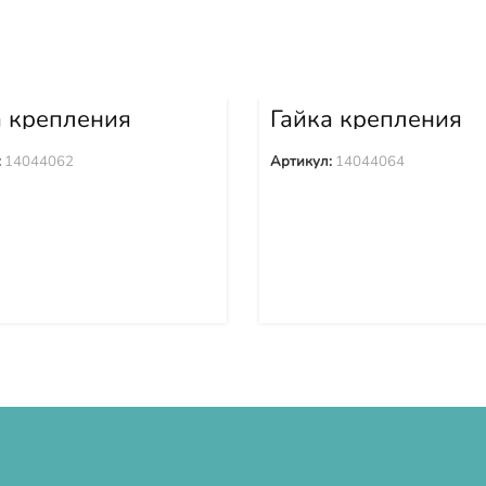
а крепления
Гайка крепления
ака 14044062
башмака 1404406
:
14044062
Артикул:
14044064