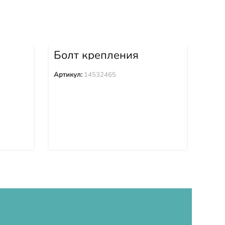
Болт крепления
Бо
4
башмака 14532465
ба
Артикул:
14532465
Арти