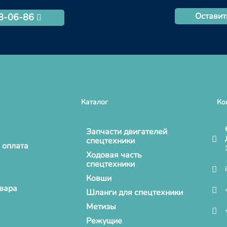
Оставит
68-06-86
Каталог
Ко
Запчасти двигателей
спецтехники
 оплата
Ходовая часть
спецтехники
Ковши
овара
Шланги для спецтехники
Метизы
Режущие