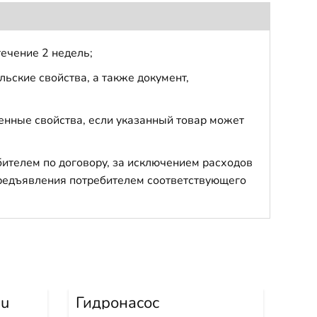
течение 2 недель;
ьские свойства, а также документ,
енные свойства, если указанный товар может
бителем по договору, за исключением расходов
 предъявления потребителем соответствующего
su
Гидронасос
Гид
34190
вентилятора WA380-6
WA