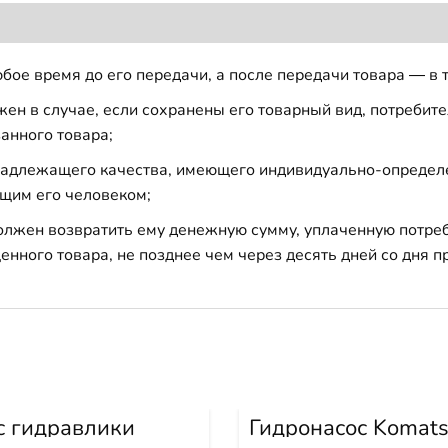
бое время до его передачи, а после передачи товара — в 
н в случае, если сохранены его товарный вид, потребител
анного товара;
 надлежащего качества, имеющего индивидуально-определ
щим его человеком;
должен возвратить ему денежную сумму, уплаченную потре
енного товара, не позднее чем через десять дней со дня
с гидравлики
Гидронасос Komat
0-7 PC350-7
WA380-3 705-55-