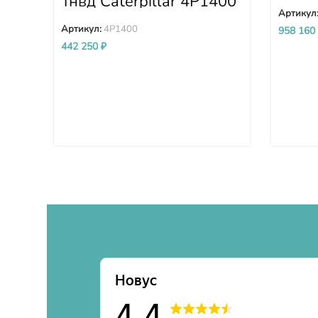
Тнвд Caterpillar 4P1400
PC36
Артикул
Артикул:
4P1400
958 160
442 250
₽