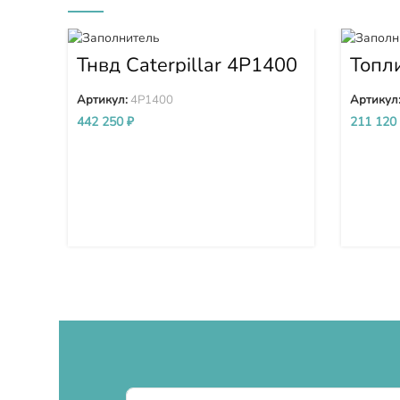
Тнвд Caterpillar 4P1400
Топл
высо
(ТНВ
Артикул:
4P1400
Артикул
SDA6
442 250
₽
211 120
5D 6