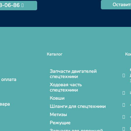
Оставит
68-06-86
Каталог
Ко
Запчасти двигателей
спецтехники
 оплата
Ходовая часть
спецтехники
Ковши
овара
Шланги для спецтехники
Метизы
Режущие