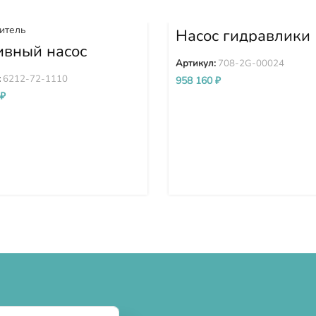
Насос гидравлики
PC300-7 PC350-7
ивный насос
PC360-7 708-2G-0
кого давления
Артикул:
708-2G-00024
Д) Komatsu
:
6212-72-1110
958 160
₽
D140E-2 D275A-
₽
212-72-1110