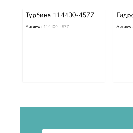
Турбина 114400-4577
Гидр
вент
WA43
Артикул:
114400-4577
Артикул
WA48