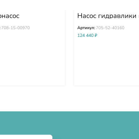
онасос
Насос гидравлики 
илятора WA380-6
сборе D155A-3 D1
0-6 WA470-6
5 705-52-40160
:
708-1S-00970
Артикул:
705-52-40160
0-6 708-1S-00970
124 440
₽