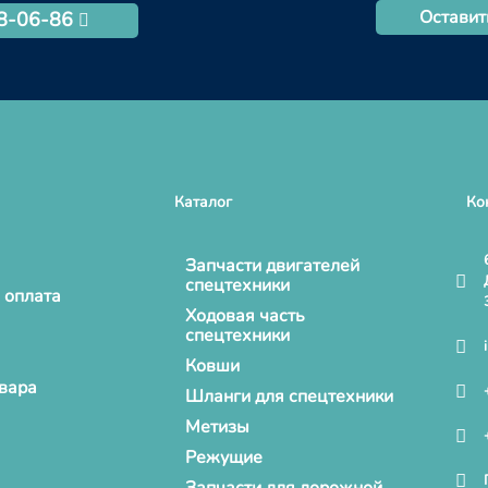
Оставит
68-06-86
Каталог
Ко
Запчасти двигателей
спецтехники
 оплата
Ходовая часть
спецтехники
Ковши
овара
Шланги для спецтехники
Метизы
Режущие