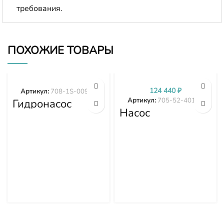
требования.
ПОХОЖИЕ ТОВАРЫ
124 440
₽
Артикул:
708-1S-00970
Артикул:
705-52-40160
Гидронасос
вентилятора
Насос
WA380-6
гидравлики в
WA430-6
сборе D155A-3
WA470-6
D155A-5 705-52-
WA480-6 708-
40160
1S-00970