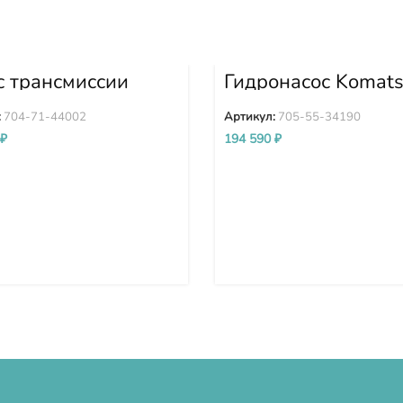
с трансмиссии
Гидронасос Komat
A-1 D375A-2
WA380-3 705-55-
A-3 704-71-44002
:
704-71-44002
Артикул:
705-55-34190
₽
194 590
₽