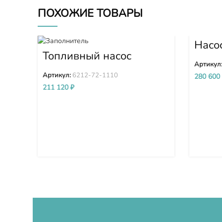
ПОХОЖИЕ ТОВАРЫ
Насо
D375
Топливный насос
D375
высокого давления
Артикул
(ТНВД) Komatsu
Артикул:
6212-72-1110
280 600
SDA6D140E-2 D275A-
211 120
₽
5D 6212-72-1110