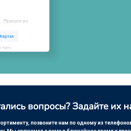
кс Карты
ались вопросы? Задайте их н
ортименту, позвоните нам по одному из телефонов +
ку. Мы свяжемся с вами в ближайшее время и про