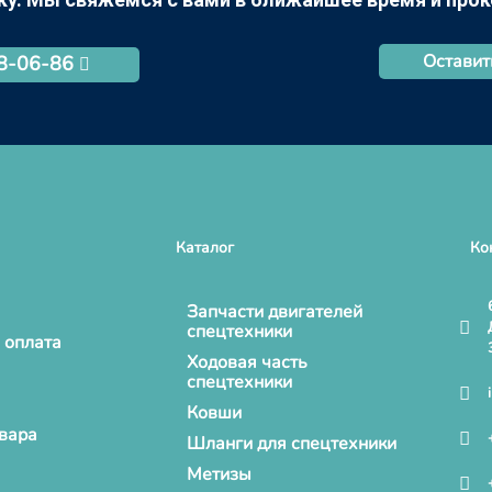
Оставит
68-06-86
Каталог
Ко
Запчасти двигателей
спецтехники
 оплата
Ходовая часть
спецтехники
Ковши
овара
Шланги для спецтехники
Метизы