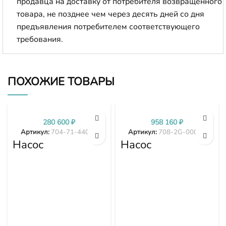
продавца на доставку от потребителя возвращенного
товара, не позднее чем через десять дней со дня
предъявления потребителем соответствующего
требования.
ПОХОЖИЕ ТОВАРЫ
280 600
₽
958 160
₽
Артикул:
704-71-44002
Артикул:
708-2G-00024
Насос
Насос
трансмиссии
гидравлики
D375A-1 D375A-
PC300-7 PC350-
2 D375A-3 704-
7 PC360-7 708-
71-44002
2G-00024