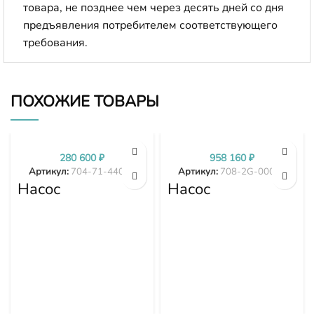
товара, не позднее чем через десять дней со дня
предъявления потребителем соответствующего
требования.
ПОХОЖИЕ ТОВАРЫ
280 600
₽
958 160
₽
Артикул:
704-71-44002
Артикул:
708-2G-00024
Насос
Насос
трансмиссии
гидравлики
D375A-1 D375A-
PC300-7 PC350-
2 D375A-3 704-
7 PC360-7 708-
71-44002
2G-00024